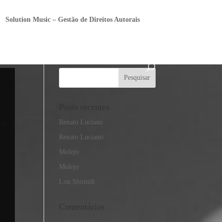
Solution Music – Gestão de Direitos Autorais
Posts recentes
Renato Luciano
Renato Luciano
Molejo
Molejo
Lou Shimidt
Comentários