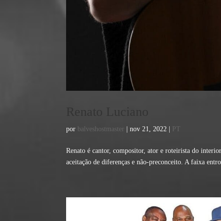
Renato Luciano
por
balveshostmaster
|
nov 21, 2022
|
PT
Renato é cantor, compositor, ator e roteirista do inter
aceitação de diferenças e não-preconceito. A faixa ent