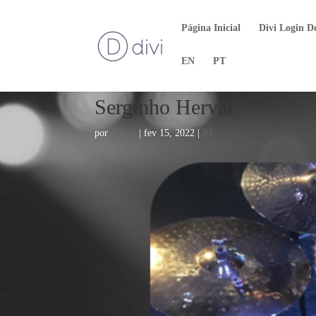
Página Inicial
Divi Login D
EN
PT
Serginho Herval
por
naiane
|
fev 15, 2022
|
PT