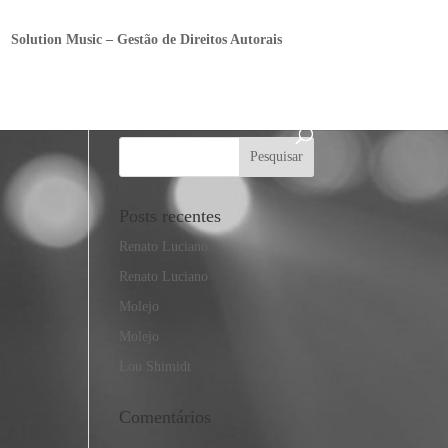
Solution Music – Gestão de Direitos Autorais
Posts recentes
Renato Luciano
Renato Luciano
Molejo
Molejo
Lou Shimidt
Comentários