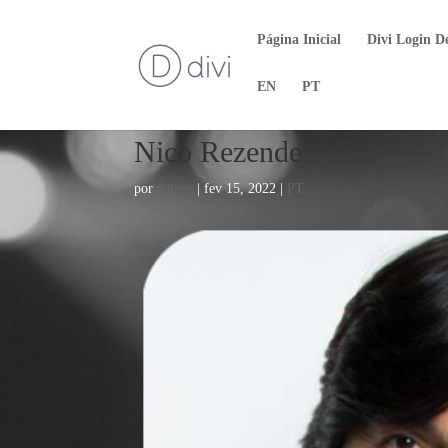
Página Inicial
Divi Login D
EN
PT
Nico Rezende
por
naiane
|
fev 15, 2022
|
PT