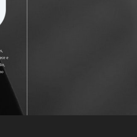
s,
ece e
io,
no