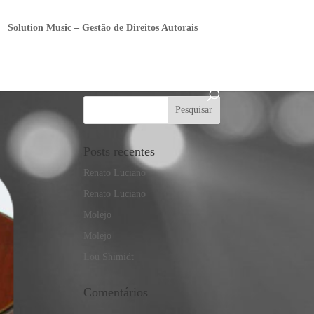
Solution Music – Gestão de Direitos Autorais
Posts recentes
Renato Luciano
Renato Luciano
Molejo
Molejo
Lou Shimidt
Comentários