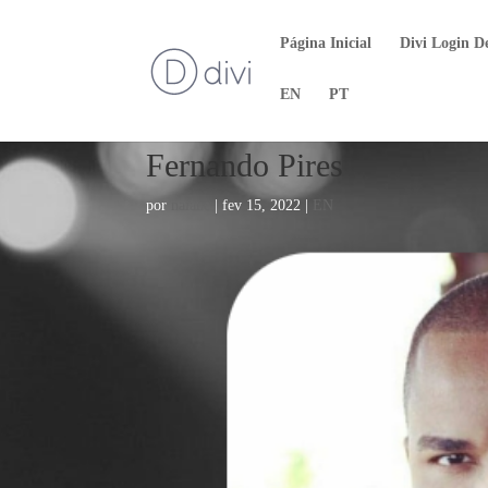
Página Inicial
Divi Login D
EN
PT
Fernando Pires
por
naiane
|
fev 15, 2022
|
EN