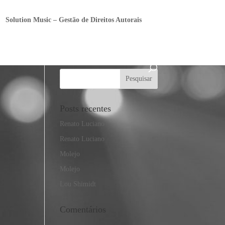
Solution Music – Gestão de Direitos Autorais
Posts recentes
Renato Luciano
Renato Luciano
Molejo
Molejo
Lou Shimidt
Comentários