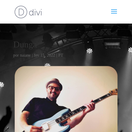
Dunga
por
naiane
|
fev 15, 2022
|
PT