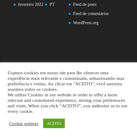
fevereiro 2022
PT
Feed de posts
Feed de comentários
WordPress.org
Usamos cookies em nosso site para lhe oferecer uma
experiência mais relevante e customizada, armazenando suas
preferência e visitas. Ao clicar em "ACEITO", você autoriza
usarmos todos os cookies.
We utilize Cookies in our website in order to offer a more
relevant and customized experience, storing your preferences
and visits. When you click “ACEITO”, you authorize us to use
Projetado por
Elegant Themes
| Desenvolvido por
WordPress
every cookie.
Cookie settings
ACEITO