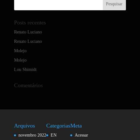
Posts recentes
Renato Luciano
Renato Luciano
Molejo
Molejo
Lou Shimidt
Comentários
Arquivos
Categorias
Meta
novembro 2022
EN
Acessar