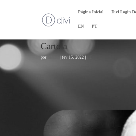
Página Inicial
Divi Login D
EN
PT
Cartola
por
naiane
|
fev 15, 2022
|
PT