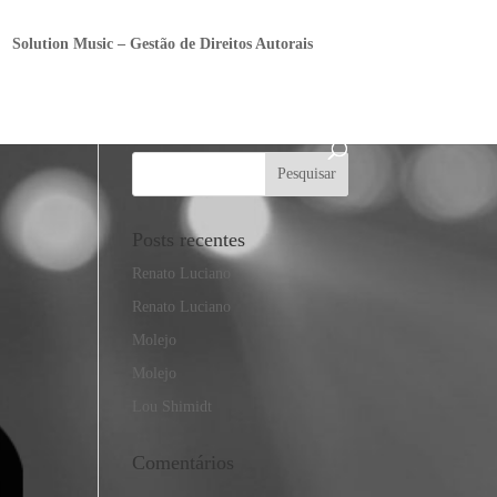
Solution Music – Gestão de Direitos Autorais
Posts recentes
Renato Luciano
Renato Luciano
Molejo
Molejo
Lou Shimidt
Comentários