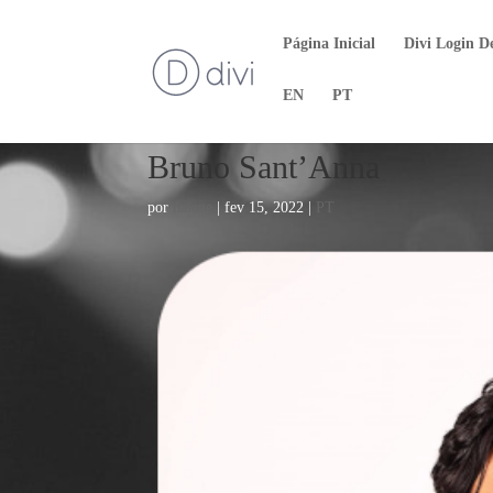
Página Inicial
Divi Login D
EN
PT
Bruno Sant’Anna
por
naiane
|
fev 15, 2022
|
PT