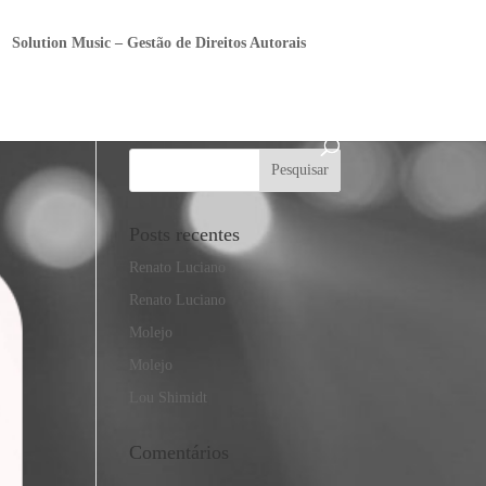
Solution Music – Gestão de Direitos Autorais
Posts recentes
Renato Luciano
Renato Luciano
Molejo
Molejo
Lou Shimidt
Comentários