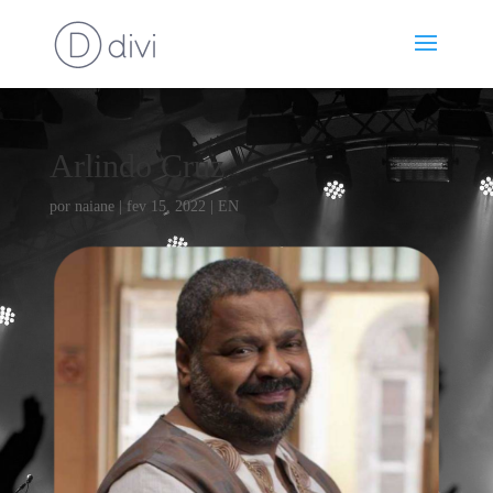
Arlindo Cruz
por
naiane
|
fev 15, 2022
|
EN